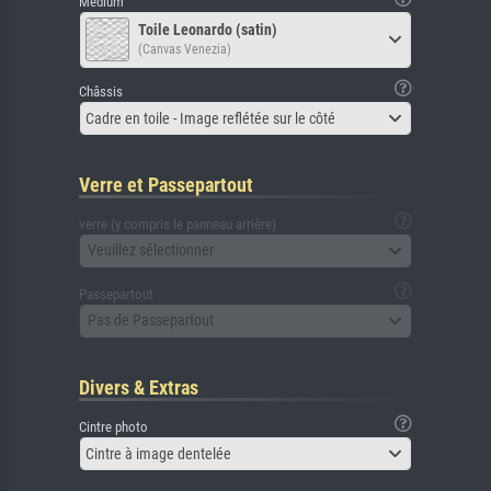
Médium
Toile Leonardo (satin)
(Canvas Venezia)
Châssis
Cadre en toile - Image reflétée sur le côté
Verre et Passepartout
verre (y compris le panneau arrière)
Veuillez sélectionner
Passepartout
Pas de Passepartout
Divers & Extras
Cintre photo
Cintre à image dentelée