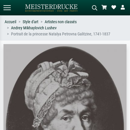
Accueil
Style d'art
Artistes non classés
Andrey Mikhaylovich Lushev
Recherche standard
Recherche d'images IA
Portrait de la princesse Natalya Petrovna Galitzine, 1741-1837
Recherchez par artiste, titre ou style –
Décrivez la scène – ex. prairie verte,
ex. Monet, Nuit étoilée,
abstrait avec beaucoup de rouge,
impressionnisme, vague de Hokusai,
tableau sombre, nu debout près d'un
nu.
arbre.