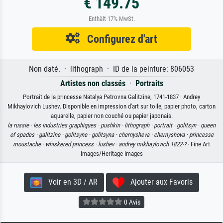
€ 149.75
Enthält 17% MwSt.
Configurez d'art
Non daté. · lithograph · ID de la peinture: 806053
Artistes non classés
·
Portraits
Portrait de la princesse Natalya Petrovna Galitzine, 1741-1837 · Andrey
Mikhaylovich Lushev. Disponible en impression d'art sur toile, papier photo, carton
aquarelle, papier non couché ou papier japonais.
la russie ·
les industries graphiques ·
pushkin ·
lithograph ·
portrait ·
golitsyn ·
queen
of spades ·
galitzine ·
golitsyne ·
golitsyna ·
chernysheva ·
chernyshova ·
princesse
moustache ·
whiskered princess ·
lushev ·
andrey mikhaylovich 1822-?
· Fine Art
Images/Heritage Images
Voir en 3D / AR
Ajouter aux Favoris
0 Avis