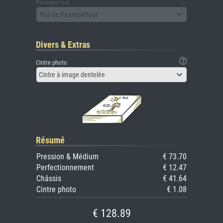
Passepartout
Pas de Passepartout
Divers & Extras
Cintre photo
Cintre à image dentelée
Résumé
Pression & Médium
€ 73.70
Perfectionnement
€ 12.47
Châssis
€ 41.64
Cintre photo
€ 1.08
€ 128.89