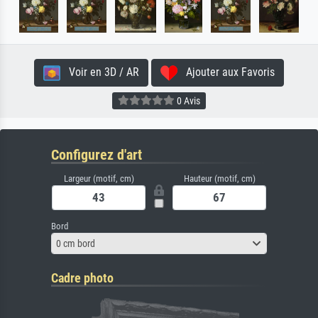
Voir en 3D / AR
Ajouter aux Favoris
0 Avis
Configurez d'art
Largeur (motif, cm)
Hauteur (motif, cm)
Bord
0 cm bord
Cadre photo