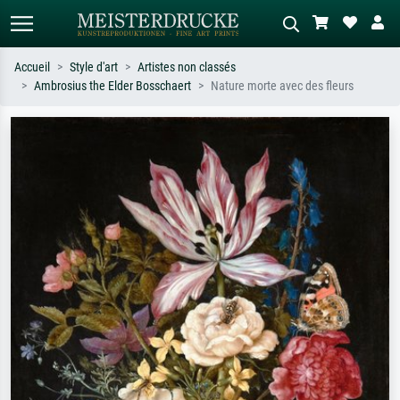
Accueil
Style d'art
Artistes non classés
Ambrosius the Elder Bosschaert
Nature morte avec des fleurs
Recherche standard
Recherche d'images IA
Recherchez par artiste, titre ou style –
Décrivez la scène – ex. prairie verte,
ex. Monet, Nuit étoilée,
abstrait avec beaucoup de rouge,
impressionnisme, vague de Hokusai,
tableau sombre, nu debout près d'un
nu.
arbre.