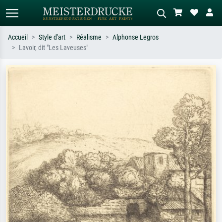
Accueil
Style d'art
Réalisme
Alphonse Legros
Lavoir, dit "Les Laveuses"
Recherche standard
Recherche d'images IA
Recherchez par artiste, titre ou style –
Décrivez la scène – ex. prairie verte,
ex. Monet, Nuit étoilée,
abstrait avec beaucoup de rouge,
impressionnisme, vague de Hokusai,
tableau sombre, nu debout près d'un
nu.
arbre.