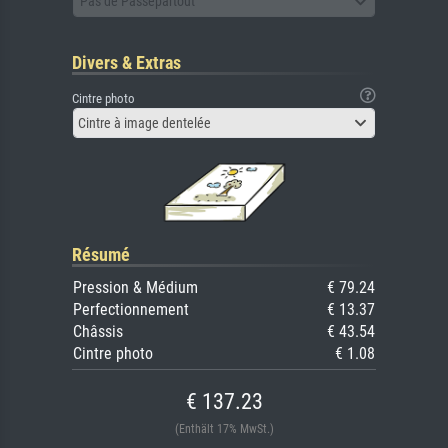
Pas de Passepartout
Divers & Extras
Cintre photo
Cintre à image dentelée
Résumé
Pression & Médium
€ 79.24
Perfectionnement
€ 13.37
Châssis
€ 43.54
Cintre photo
€ 1.08
€ 137.23
(Enthält 17% MwSt.)