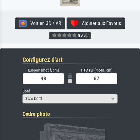
Voir en 3D / AR
Ajouter aux Favoris
0 Avis
Configurez d'art
Largeur (motif, cm)
Hauteur (motif, cm)
Bord
0 cm bord
Cadre photo