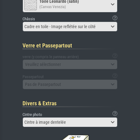
Toile Leonardo (satin)
(Canvas Venezia)
Châssis
Cadre en toile - Image reflétée sur le côté
Verre et Passepartout
verre (y compris le panneau arrière)
Veuillez sélectionner
Passepartout
Pas de Passepartout
Divers & Extras
Cintre photo
Cintre à image dentelée