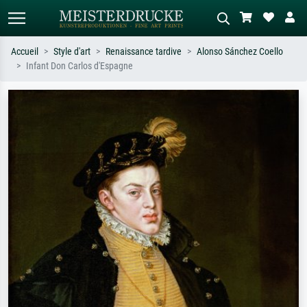
Accueil
Style d'art
Renaissance tardive
Alonso Sánchez Coello
Infant Don Carlos d'Espagne
Recherche standard
Recherche d'images IA
Recherchez par artiste, titre ou style –
Décrivez la scène – ex. prairie verte,
ex. Monet, Nuit étoilée,
abstrait avec beaucoup de rouge,
impressionnisme, vague de Hokusai,
tableau sombre, nu debout près d'un
nu.
arbre.