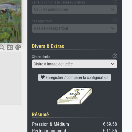
verre (y compris le panneau arrière)
Veuillez sélectionner
Passepartout
Pas de Passepartout
Divers & Extras
Cintre photo
Cintre à image dentelée
Enregistrer / comparer la configuration
Résumé
Pression & Médium
€ 69.58
Perfectionnement
€ 11.86