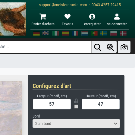
support@meisterdrucke.com · 0043 4257 29415
Panier d'achats
Favoris
enregistrer
se connecter
Configurez d'art
Largeur (motif, cm)
Hauteur (motif, cm)
Bord
0 cm bord