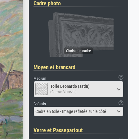
Cadre photo
Moyen et brancard
Médium
Toile Leonardo (satin)
(Canvas Venezia)
Châssis
Cadre en toile - Image reflétée sur le côté
Verre et Passepartout