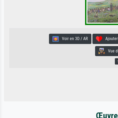
Voir en 3D / AR
Ajouter 
Vue de 
Œuvres