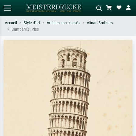
Accueil
Style d'art
Artistes non classés
Alinari Brothers
Campanile, Pise
Recherche standard
Recherche d'images IA
Recherchez par artiste, titre ou style –
Décrivez la scène – ex. prairie verte,
ex. Monet, Nuit étoilée,
abstrait avec beaucoup de rouge,
impressionnisme, vague de Hokusai,
tableau sombre, nu debout près d'un
nu.
arbre.