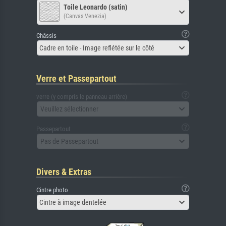
Toile Leonardo (satin)
(Canvas Venezia)
Châssis
Cadre en toile - Image reflétée sur le côté
Verre et Passepartout
verre (y compris le panneau arrière)
Veuillez sélectionner
Passepartout
Pas de Passepartout
Divers & Extras
Cintre photo
Cintre à image dentelée