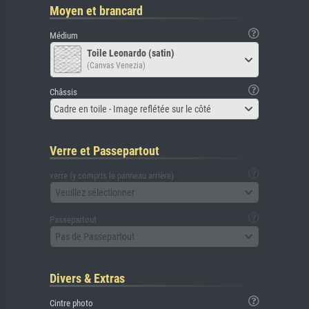
Moyen et brancard
Médium
Toile Leonardo (satin)
(Canvas Venezia)
Châssis
Cadre en toile - Image reflétée sur le côté
Verre et Passepartout
verre (y compris le panneau arrière)
Veuillez sélectionner
Passepartout
Pas de Passepartout
Divers & Extras
Cintre photo