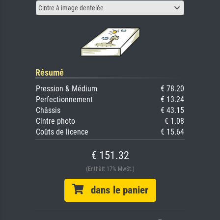
Cintre à image dentelée
Résumé
Pression & Médium
€ 78.20
Perfectionnement
€ 13.24
Châssis
€ 43.15
Cintre photo
€ 1.08
Coûts de licence
€ 15.64
€ 151.32
(Enthält 17% MwSt.)
dans le panier