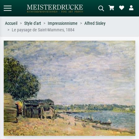
Accueil
Style d'art
Impressionnisme
Alfred Sisley
Le paysage de Saint-Mammes, 1884
Recherche standard
Recherche d'images IA
Recherchez par artiste, titre ou style –
Décrivez la scène – ex. prairie verte,
ex. Monet, Nuit étoilée,
abstrait avec beaucoup de rouge,
impressionnisme, vague de Hokusai,
tableau sombre, nu debout près d'un
nu.
arbre.