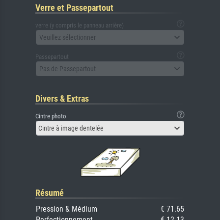
Verre et Passepartout
verre (y compris le panneau arrière)
Veuillez sélectionner
Passepartout
Pas de Passepartout
Divers & Extras
Cintre photo
Cintre à image dentelée
Résumé
Pression & Médium
€ 71.65
Perfectionnement
€ 12.13