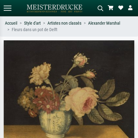
Accueil
Style d'art
Artistes non classés
Alexander Marshal
Fleurs dans un pot de Delft
Recherche standard
Recherche d'images IA
Recherchez par artiste, titre ou style –
Décrivez la scène – ex. prairie verte,
ex. Monet, Nuit étoilée,
abstrait avec beaucoup de rouge,
impressionnisme, vague de Hokusai,
tableau sombre, nu debout près d'un
nu.
arbre.