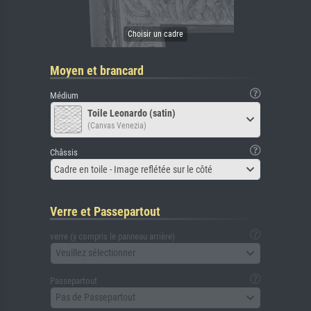
Moyen et brancard
Médium
Toile Leonardo (satin)
(Canvas Venezia)
Châssis
Cadre en toile - Image reflétée sur le côté
Verre et Passepartout
verre (y compris le panneau arrière)
Veuillez sélectionner
Passepartout
Pas de Passepartout