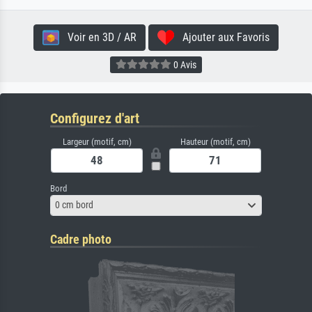
Voir en 3D / AR
Ajouter aux Favoris
0 Avis
Configurez d'art
Largeur (motif, cm)
Hauteur (motif, cm)
Bord
0 cm bord
Cadre photo