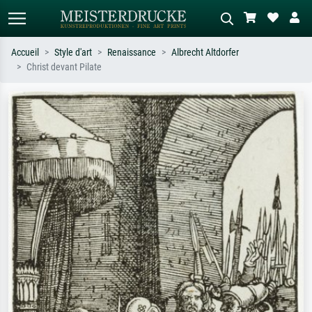
Accueil
Style d'art
Renaissance
Albrecht Altdorfer
Christ devant Pilate
Recherche standard
Recherche d'images IA
Recherchez par artiste, titre ou style –
Décrivez la scène – ex. prairie verte,
ex. Monet, Nuit étoilée,
abstrait avec beaucoup de rouge,
impressionnisme, vague de Hokusai,
tableau sombre, nu debout près d'un
nu.
arbre.