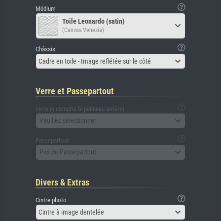
Médium
Toile Leonardo (satin)
(Canvas Venezia)
Châssis
Cadre en toile - Image reflétée sur le côté
Verre et Passepartout
verre (y compris le panneau arrière)
Veuillez sélectionner
Passepartout
Pas de Passepartout
Divers & Extras
Cintre photo
Cintre à image dentelée