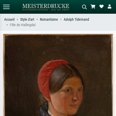
Accueil
Style d'art
Romantisme
Adolph Tidemand
Fille de Hallingdal
Recherche standard
Recherche d'images IA
Recherchez par artiste, titre ou style –
Décrivez la scène – ex. prairie verte,
ex. Monet, Nuit étoilée,
abstrait avec beaucoup de rouge,
impressionnisme, vague de Hokusai,
tableau sombre, nu debout près d'un
nu.
arbre.