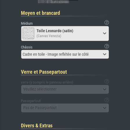
Moyen et brancard
Médium
Toile Leonardo (satin)
(Canvas Venezia)
Châssis
Cadre en toile - Image reflétée sur le côté
Verre et Passepartout
verre (y compris le panneau arrière)
Veuillez sélectionner
Passepartout
Pas de Passepartout
Divers & Extras