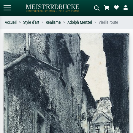
Accueil
Style d'art
Réalisme
Adolph Menzel
Vieille route
Recherche standard
Recherche d'images IA
Recherchez par artiste, titre ou style –
Décrivez la scène – ex. prairie verte,
ex. Monet, Nuit étoilée,
abstrait avec beaucoup de rouge,
impressionnisme, vague de Hokusai,
tableau sombre, nu debout près d'un
nu.
arbre.