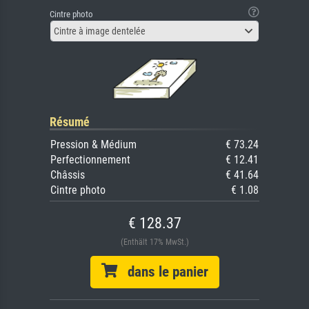
Cintre photo
Cintre à image dentelée
Résumé
Pression & Médium
€ 73.24
Perfectionnement
€ 12.41
Châssis
€ 41.64
Cintre photo
€ 1.08
€ 128.37
(Enthält 17% MwSt.)
dans le panier