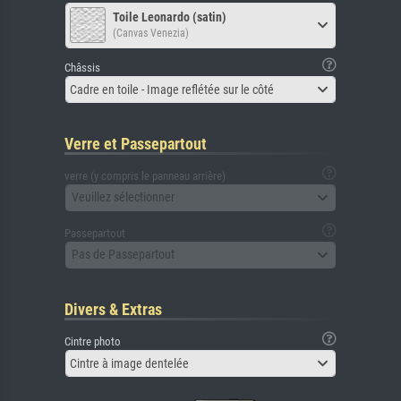
Toile Leonardo (satin)
(Canvas Venezia)
Châssis
Cadre en toile - Image reflétée sur le côté
Verre et Passepartout
verre (y compris le panneau arrière)
Veuillez sélectionner
Passepartout
Pas de Passepartout
Divers & Extras
Cintre photo
Cintre à image dentelée