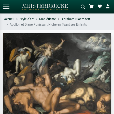
Accueil
Style d'art
Maniérisme
Abraham Bloemaert
Apollon et Diane Punissant Niobé en Tuant ses Enfants
Recherche standard
Recherche d'images IA
Recherchez par artiste, titre ou style –
Décrivez la scène – ex. prairie verte,
ex. Monet, Nuit étoilée,
abstrait avec beaucoup de rouge,
impressionnisme, vague de Hokusai,
tableau sombre, nu debout près d'un
nu.
arbre.