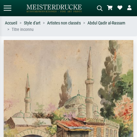
Accueil
Style d'art
Artistes non classés
Abdul Qadir al-Rassam
Titre inconnu
Recherche standard
Recherche d'images IA
Recherchez par artiste, titre ou style –
Décrivez la scène – ex. prairie verte,
ex. Monet, Nuit étoilée,
abstrait avec beaucoup de rouge,
impressionnisme, vague de Hokusai,
tableau sombre, nu debout près d'un
nu.
arbre.