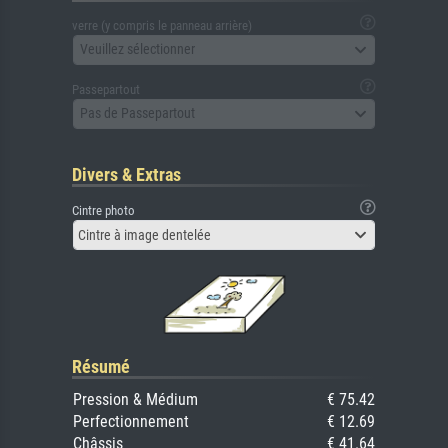
verre (y compris le panneau arrière)
Veuillez sélectionner
Passepartout
Pas de Passepartout
Divers & Extras
Cintre photo
Cintre à image dentelée
Résumé
Pression & Médium
€ 75.42
Perfectionnement
€ 12.69
Châssis
€ 41.64