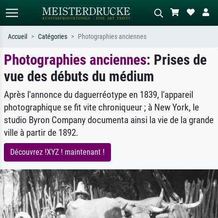
Accueil
Catégories
Photographies anciennes
Photographies anciennes
: Prises de
Recherche standard
Recherche d'images IA
vue des débuts du médium
Recherchez par artiste, titre ou style –
Décrivez la scène – ex. prairie verte,
ex. Monet, Nuit étoilée,
abstrait avec beaucoup de rouge,
impressionnisme, vague de Hokusai,
tableau sombre, nu debout près d'un
Après l'annonce du daguerréotype en 1839, l'appareil
nu.
arbre.
photographique se fit vite chroniqueur ; à New York, le
studio Byron Company documenta ainsi la vie de la grande
ville à partir de 1892.
Découvrez !XYZ ! maintenant !