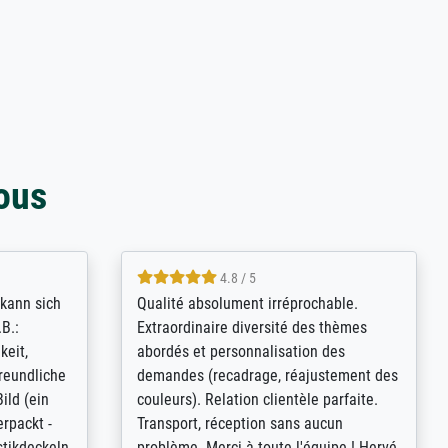
ous
4.8 / 5
kann sich
Qualité absolument irréprochable.
.B.:
Extraordinaire diversité des thèmes
keit,
abordés et personnalisation des
freundliche
demandes (recadrage, réajustement des
ild (ein
couleurs). Relation clientèle parfaite.
rpackt -
Transport, réception sans aucun
stikdeckeln
problème. Merci à toute l'équipe ! Hervé