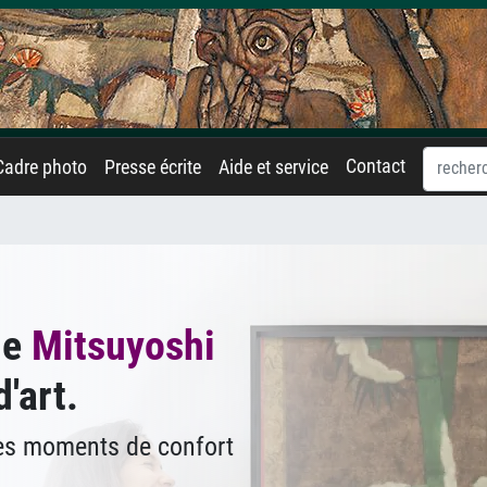
Contact
Cadre photo
Presse écrite
Aide et service
de
Mitsuyoshi
'art.
des moments de confort