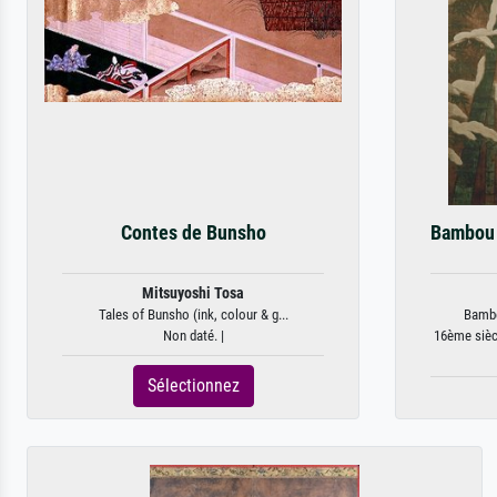
Contes de Bunsho
Bambou 
Mitsuyoshi Tosa
Tales of Bunsho (ink, colour & g...
Bambo
Non daté. |
16ème siècl
Sélectionnez