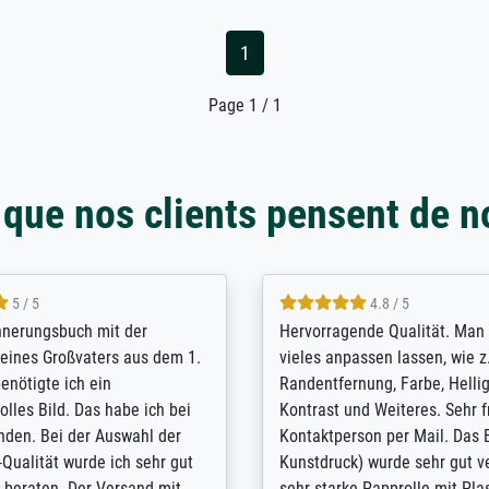
1
Page 1 / 1
 que nos clients pensent de n
5 / 5
4.8 / 5
innerungsbuch mit der
Hervorragende Qualität. Man 
eines Großvaters aus dem 1.
vieles anpassen lassen, wie z
enötigte ich ein
Randentfernung, Farbe, Hellig
lles Bild. Das habe ich bei
Kontrast und Weiteres. Sehr 
nden. Bei der Auswahl der
Kontaktperson per Mail. Das B
-Qualität wurde ich sehr gut
Kunstdruck) wurde sehr gut ve
 beraten. Der Versand mit
sehr starke Papprolle mit Pla