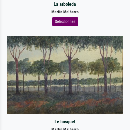
La arboleda
Martín Malharro
Sélectionnez
Le bosquet
Martín Malharro