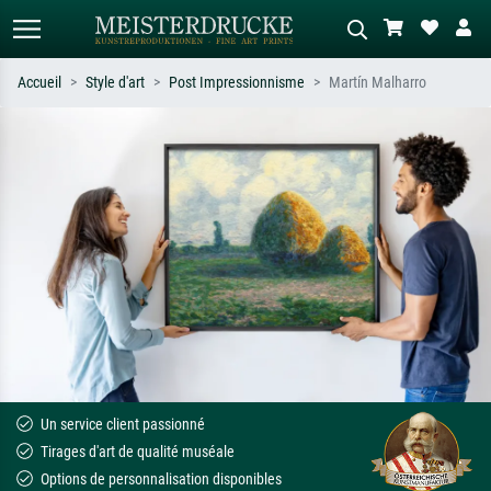
Accueil
Style d'art
Post Impressionnisme
Martín Malharro
Recherche standard
Recherche d'images IA
Recherchez par artiste, titre ou style –
Décrivez la scène – ex. prairie verte,
ex. Monet, Nuit étoilée,
abstrait avec beaucoup de rouge,
impressionnisme, vague de Hokusai,
tableau sombre, nu debout près d'un
nu.
arbre.
Un service client passionné
Tirages d'art de qualité muséale
Options de personnalisation disponibles