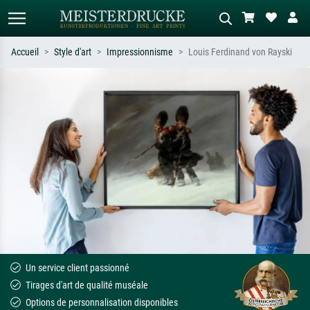
Accueil
Style d'art
Impressionnisme
Louis Ferdinand von Rayski
Recherche standard
Recherche d'images IA
Recherchez par artiste, titre ou style –
Décrivez la scène – ex. prairie verte,
ex. Monet, Nuit étoilée,
abstrait avec beaucoup de rouge,
impressionnisme, vague de Hokusai,
tableau sombre, nu debout près d'un
nu.
arbre.
Un service client passionné
Tirages d'art de qualité muséale
Options de personnalisation disponibles