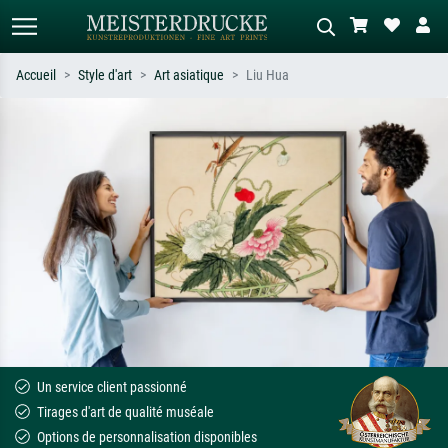
Accueil
Style d'art
Art asiatique
Liu Hua
Recherche standard
Recherche d'images IA
Recherchez par artiste, titre ou style –
Décrivez la scène – ex. prairie verte,
ex. Monet, Nuit étoilée,
abstrait avec beaucoup de rouge,
impressionnisme, vague de Hokusai,
tableau sombre, nu debout près d'un
nu.
arbre.
Un service client passionné
Tirages d'art de qualité muséale
Options de personnalisation disponibles