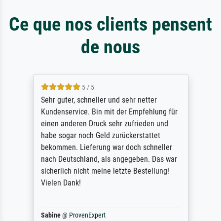
Ce que nos clients pensent
de nous
4.4 / 5
Das Ergebnis sieht hervorragend aus. Der
telefonische Service hat mir geholfen, ein
paar Fragen schnell zu klären. Rundum ist
Meisterdrucke sehr zu empfehlen.
Zukünftig werde ich bestimmt wieder
darauf zurückkommen.
Bojan
@
ProvenExpert