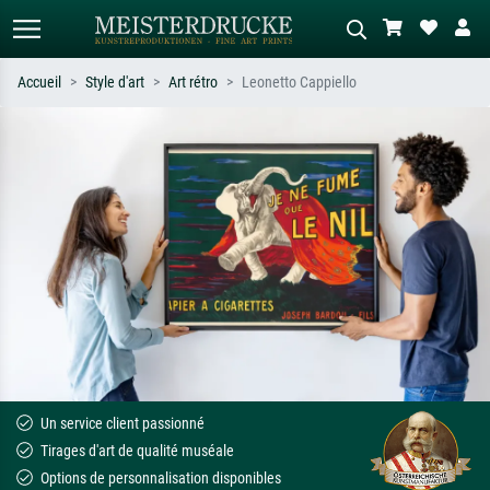
Accueil
Style d'art
Art rétro
Leonetto Cappiello
Recherche standard
Recherche d'images IA
Recherchez par artiste, titre ou style –
Décrivez la scène – ex. prairie verte,
ex. Monet, Nuit étoilée,
abstrait avec beaucoup de rouge,
impressionnisme, vague de Hokusai,
tableau sombre, nu debout près d'un
nu.
arbre.
Un service client passionné
Tirages d'art de qualité muséale
Options de personnalisation disponibles