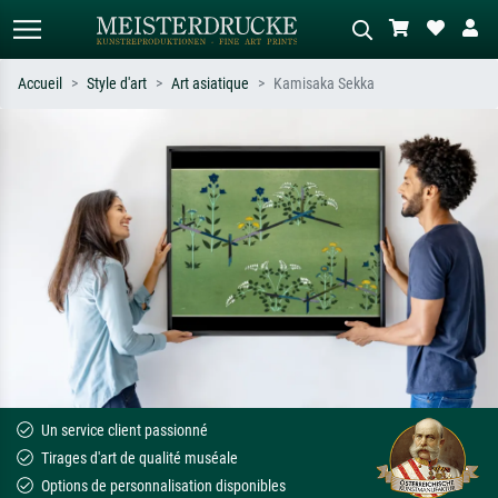
Accueil
Style d'art
Art asiatique
Kamisaka Sekka
Recherche standard
Recherche d'images IA
Recherchez par artiste, titre ou style –
Décrivez la scène – ex. prairie verte,
ex. Monet, Nuit étoilée,
abstrait avec beaucoup de rouge,
impressionnisme, vague de Hokusai,
tableau sombre, nu debout près d'un
nu.
arbre.
Un service client passionné
Tirages d'art de qualité muséale
Options de personnalisation disponibles