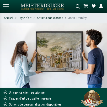
Accueil
Style d'art
Artistes non classés
John Bromley
Recherche standard
Recherche d'images IA
Recherchez par artiste, titre ou style –
Décrivez la scène – ex. prairie verte,
ex. Monet, Nuit étoilée,
abstrait avec beaucoup de rouge,
impressionnisme, vague de Hokusai,
tableau sombre, nu debout près d'un
nu.
arbre.
Un service client passionné
Tirages d'art de qualité muséale
Options de personnalisation disponibles