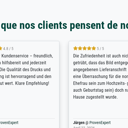
 que nos clients pensent de n
5 / 5
4.8 / 5
innerungsbuch mit der
Hervorragende Qualität. Man 
eines Großvaters aus dem 1.
vieles anpassen lassen, wie z
enötigte ich ein
Randentfernung, Farbe, Hellig
lles Bild. Das habe ich bei
Kontrast und Weiteres. Sehr 
nden. Bei der Auswahl der
Kontaktperson per Mail. Das B
-Qualität wurde ich sehr gut
Kunstdruck) wurde sehr gut ve
 beraten. Der Versand mit
sehr starke Papprolle mit Pla
ppe war perfekt. Ich bin sehr
und innen mit Papierknüllern 
und empfehle Sie gerne
Zwischenräumen gefüllt. Einzig
en ...
ovenExpert
Anonym
@
ProvenExpert