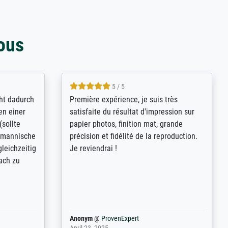
ous
4.8 / 5
kann sich
Qualité absolument irréprochable.
.B.:
Extraordinaire diversité des thèmes
keit,
abordés et personnalisation des
freundliche
demandes (recadrage, réajustement des
ild (ein
couleurs). Relation clientèle parfaite.
rpackt -
Transport, réception sans aucun
stikdeckeln
problème. Merci à toute l'équipe ! Hervé
in den
 der P...
Anonym
@
ProvenExpert