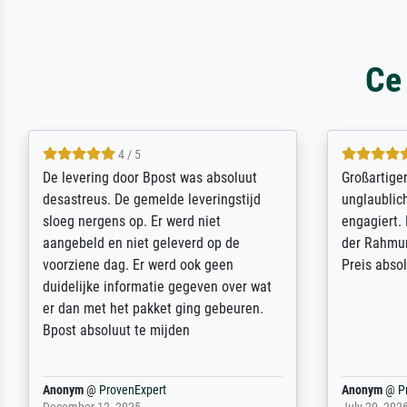
Ce
5 / 5
Sehr gute Qualität des Leinwanddrucks
Für ein Er
und des Rahmens! Unser Bild wurde
Feldpost m
sehr sorgfältig und sicher verpackt, so
Weltkrieg b
dass es unbeschadet bei uns ankam. Es
ausdrucksvo
wird nicht unser letzter Meisterdruck
Ihnen gefu
sein. Vielen Dank!
Fotopapier
am Telefon
stabiler Pa
zufrieden 
weiter. Viel
Reinhold,
@
ProvenExpert
Margot
@
Pr