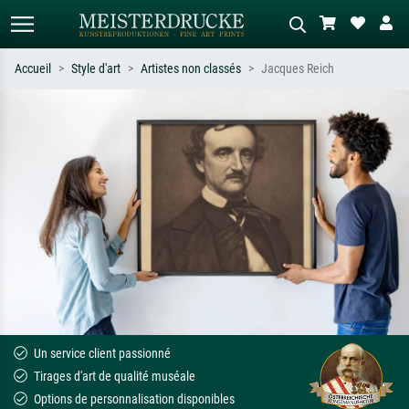
Accueil
Style d'art
Artistes non classés
Jacques Reich
Recherche standard
Recherche d'images IA
Recherchez par artiste, titre ou style –
Décrivez la scène – ex. prairie verte,
ex. Monet, Nuit étoilée,
abstrait avec beaucoup de rouge,
impressionnisme, vague de Hokusai,
tableau sombre, nu debout près d'un
nu.
arbre.
Un service client passionné
Tirages d'art de qualité muséale
Options de personnalisation disponibles