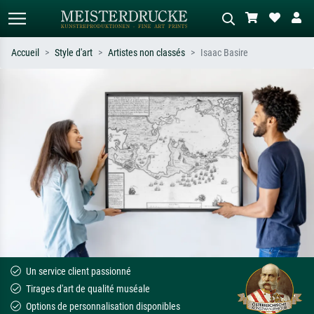
Accueil
Style d'art
Artistes non classés
Isaac Basire
Recherche standard
Recherche d'images IA
Recherchez par artiste, titre ou style –
Décrivez la scène – ex. prairie verte,
ex. Monet, Nuit étoilée,
abstrait avec beaucoup de rouge,
impressionnisme, vague de Hokusai,
tableau sombre, nu debout près d'un
nu.
arbre.
Un service client passionné
Tirages d'art de qualité muséale
Options de personnalisation disponibles