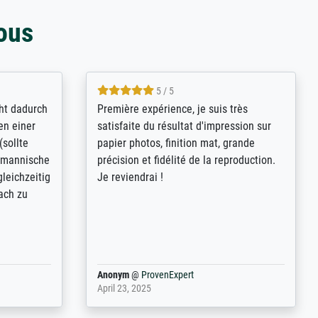
ous
4.8 / 5
kann sich
Qualité absolument irréprochable.
.B.:
Extraordinaire diversité des thèmes
keit,
abordés et personnalisation des
freundliche
demandes (recadrage, réajustement des
ild (ein
couleurs). Relation clientèle parfaite.
rpackt -
Transport, réception sans aucun
stikdeckeln
problème. Merci à toute l'équipe ! Hervé
in den
 der P...
Anonym
@
ProvenExpert
March 31, 2025