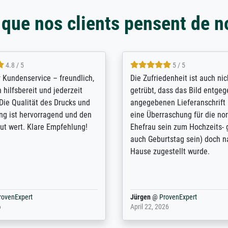
 que nos clients pensent de n
5 / 5
4.8 / 5
innerungsbuch mit der
Hervorragende Qualität. Man 
eines Großvaters aus dem 1.
vieles anpassen lassen, wie z
enötigte ich ein
Randentfernung, Farbe, Hellig
lles Bild. Das habe ich bei
Kontrast und Weiteres. Sehr 
nden. Bei der Auswahl der
Kontaktperson per Mail. Das B
-Qualität wurde ich sehr gut
Kunstdruck) wurde sehr gut ve
 beraten. Der Versand mit
sehr starke Papprolle mit Pla
ppe war perfekt. Ich bin sehr
und innen mit Papierknüllern 
und empfehle Sie gerne
Zwischenräumen gefüllt. Einzig
en ...
ovenExpert
Anonym
@
ProvenExpert
 2026
August 12, 2025