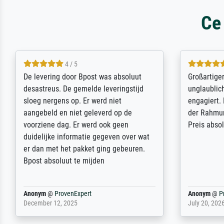
Ce
5 / 5
Sehr gute Qualität des Leinwanddrucks
Für ein Er
und des Rahmens! Unser Bild wurde
Feldpost m
sehr sorgfältig und sicher verpackt, so
Weltkrieg b
dass es unbeschadet bei uns ankam. Es
ausdrucksvo
wird nicht unser letzter Meisterdruck
Ihnen gefu
sein. Vielen Dank!
Fotopapier
am Telefon
stabiler Pa
zufrieden 
weiter. Viel
Reinhold,
@
ProvenExpert
Margot
@
Pr
April 22, 2026
February 20,