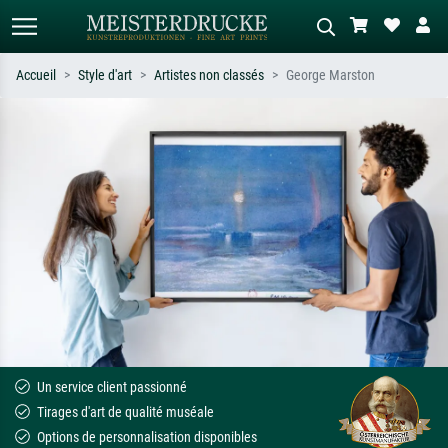
Accueil
Style d'art
Artistes non classés
George Marston
Recherche standard
Recherche d'images IA
Recherchez par artiste, titre ou style –
Décrivez la scène – ex. prairie verte,
ex. Monet, Nuit étoilée,
abstrait avec beaucoup de rouge,
impressionnisme, vague de Hokusai,
tableau sombre, nu debout près d'un
nu.
arbre.
Un service client passionné
Tirages d'art de qualité muséale
Options de personnalisation disponibles