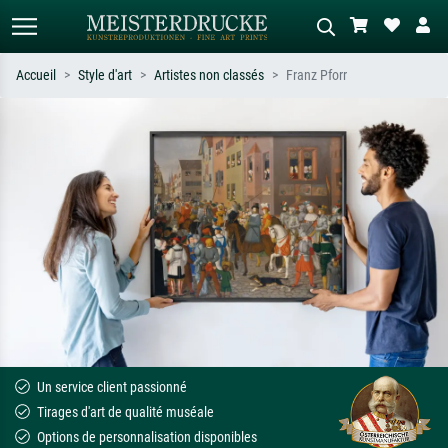
Accueil
Style d'art
Artistes non classés
Franz Pforr
Recherche standard
Recherche d'images IA
Recherchez par artiste, titre ou style –
Décrivez la scène – ex. prairie verte,
ex. Monet, Nuit étoilée,
abstrait avec beaucoup de rouge,
impressionnisme, vague de Hokusai,
tableau sombre, nu debout près d'un
nu.
arbre.
Un service client passionné
Tirages d'art de qualité muséale
Options de personnalisation disponibles