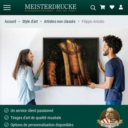
Accueil
Style d'art
Artistes non classés
Filippo Ariosto
Recherche standard
Recherche d'images IA
Recherchez par artiste, titre ou style –
Décrivez la scène – ex. prairie verte,
ex. Monet, Nuit étoilée,
abstrait avec beaucoup de rouge,
impressionnisme, vague de Hokusai,
tableau sombre, nu debout près d'un
nu.
arbre.
Un service client passionné
Tirages d'art de qualité muséale
Options de personnalisation disponibles