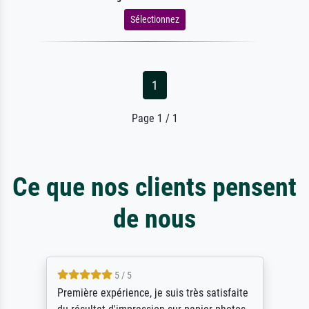
Sélectionnez
1
Page 1 / 1
Ce que nos clients pensent
de nous
5 / 5
ère expérience, je suis très satisfaite
ik beoorde