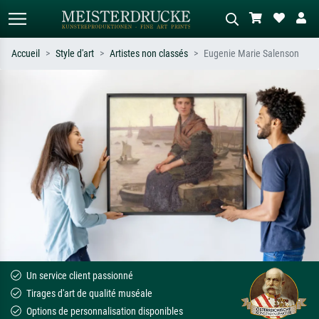
Accueil
Style d'art
Artistes non classés
Eugenie Marie Salenson
Recherche standard
Recherche d'images IA
Recherchez par artiste, titre ou style –
Décrivez la scène – ex. prairie verte,
ex. Monet, Nuit étoilée,
abstrait avec beaucoup de rouge,
impressionnisme, vague de Hokusai,
tableau sombre, nu debout près d'un
nu.
arbre.
Un service client passionné
Tirages d'art de qualité muséale
Options de personnalisation disponibles