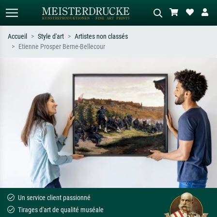
Accueil
Style d'art
Artistes non classés
Etienne Prosper Berne-Bellecour
Recherche standard
Recherche d'images IA
Recherchez par artiste, titre ou style –
Décrivez la scène – ex. prairie verte,
ex. Monet, Nuit étoilée,
abstrait avec beaucoup de rouge,
impressionnisme, vague de Hokusai,
tableau sombre, nu debout près d'un
nu.
arbre.
Un service client passionné
Tirages d'art de qualité muséale