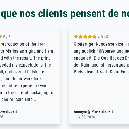
 que nos clients pensent de n
5 / 5
5 / 5
t Meisterdrucke strives to
Outstanding quality and cus
lients demands, and provides
support. - the quality of the p
ice on how to obtain the best
excellent and difficult to dist
 the prints requested by the
from the real thing; it will be
e company has a vast
for high-quality art prints fr
of prints to choose from, and
the quality of the framing is e
e excellent service also with
the customisation options for
prints which are not in that
are broad - the customer sup
. Highly recommended!
colleagues are truly super...
rovenExpert
Anonym
@
ProvenExpert
6
January 12, 2026