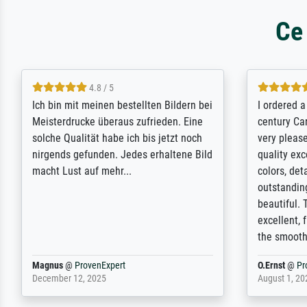
Ce
5 / 5
Rundum positive Erfahrung. Die
The team a
Ausführung des Auftrags hat eine Weile
meet its c
gedauert, die angekündigte Lieferzeit
expert adv
wurde aber letztlich sogar etwas
results for
unterschritten. Die Qualität des Papiers
client. Th
und des Drucks (Farben, Details usw.) ist
repertoire 
nicht nur gut, sondern hervorragend.
will provid
Selbst ein Druck ist damit ein Kunstwerk
regards to 
im eigenen Sinne. Definitiv den Pre...
repertoire
Dr.
@
ProvenExpert
Anonym
@
P
February 3, 2026
April 22, 202