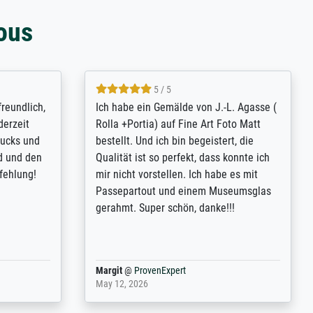
ous
4.8 / 5
tomer
Qualité absolument irréprochable.
rinting is
Extraordinaire diversité des thèmes
inguish
abordés et personnalisation des
 my go-to
demandes (recadrage, réajustement des
om now on -
couleurs). Relation clientèle parfaite.
xcellent -
Transport, réception sans aucun
 the work
problème. Merci à toute l'équipe ! Hervé
port
Anonym
@
ProvenExpert
March 31, 2025