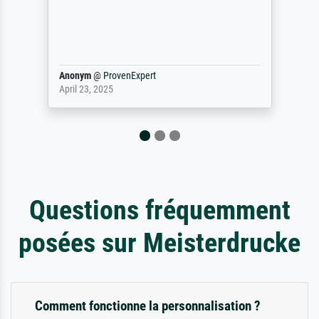
we
ma
Wa
Anonym
@
ProvenExpert
ph
April 23, 2025
Se
Questions fréquemment
posées sur Meisterdrucke
Comment fonctionne la personnalisation ?