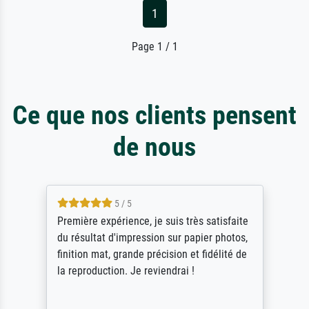
1
Page 1 / 1
Ce que nos clients pensent
de nous
5 / 5
Première expérience, je suis très satisfaite
ik
du résultat d'impression sur papier photos,
Do
finition mat, grande précision et fidélité de
sc
la reproduction. Je reviendrai !
st
Al
ge