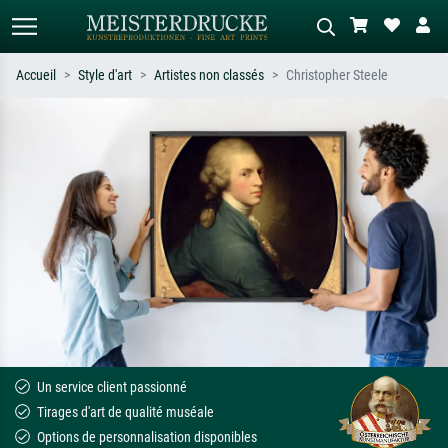
Accueil
Style d'art
Artistes non classés
Christopher Steele
Recherche standard
Recherche d'images IA
Recherchez par artiste, titre ou style –
Décrivez la scène – ex. prairie verte,
ex. Monet, Nuit étoilée,
abstrait avec beaucoup de rouge,
impressionnisme, vague de Hokusai,
tableau sombre, nu debout près d'un
nu.
arbre.
Un service client passionné
Tirages d'art de qualité muséale
Options de personnalisation disponibles