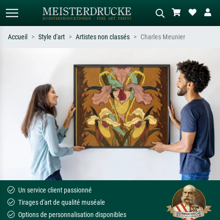
Accueil
Style d'art
Artistes non classés
Charles Meunier
Recherche standard
Recherche d'images IA
Recherchez par artiste, titre ou style –
Décrivez la scène – ex. prairie verte,
ex. Monet, Nuit étoilée,
abstrait avec beaucoup de rouge,
impressionnisme, vague de Hokusai,
tableau sombre, nu debout près d'un
nu.
arbre.
Un service client passionné
Tirages d'art de qualité muséale
Options de personnalisation disponibles