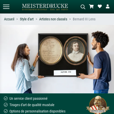
Accueil
Style d'art
Artistes non classés
Bernard III Lens
Recherche standard
Recherche d'images IA
Recherchez par artiste, titre ou style –
Décrivez la scène – ex. prairie verte,
ex. Monet, Nuit étoilée,
abstrait avec beaucoup de rouge,
impressionnisme, vague de Hokusai,
tableau sombre, nu debout près d'un
nu.
arbre.
Un service client passionné
Tirages d'art de qualité muséale
Options de personnalisation disponibles