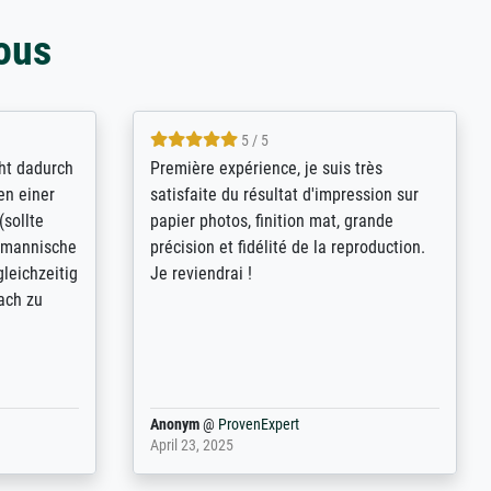
ous
4.8 / 5
kann sich
Qualité absolument irréprochable.
.B.:
Extraordinaire diversité des thèmes
keit,
abordés et personnalisation des
freundliche
demandes (recadrage, réajustement des
ild (ein
couleurs). Relation clientèle parfaite.
rpackt -
Transport, réception sans aucun
stikdeckeln
problème. Merci à toute l'équipe ! Hervé
in den
 der P...
Anonym
@
ProvenExpert
March 31, 2025