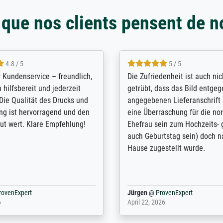
 que nos clients pensent de n
5 / 5
4.8 / 5
innerungsbuch mit der
Hervorragende Qualität. Man 
eines Großvaters aus dem 1.
vieles anpassen lassen, wie z
enötigte ich ein
Randentfernung, Farbe, Hellig
lles Bild. Das habe ich bei
Kontrast und Weiteres. Sehr 
nden. Bei der Auswahl der
Kontaktperson per Mail. Das B
-Qualität wurde ich sehr gut
Kunstdruck) wurde sehr gut ve
 beraten. Der Versand mit
sehr starke Papprolle mit Pla
ppe war perfekt. Ich bin sehr
und innen mit Papierknüllern 
und empfehle Sie gerne
Zwischenräumen gefüllt. Einzig
en ...
ovenExpert
Anonym
@
ProvenExpert
 2026
August 12, 2025