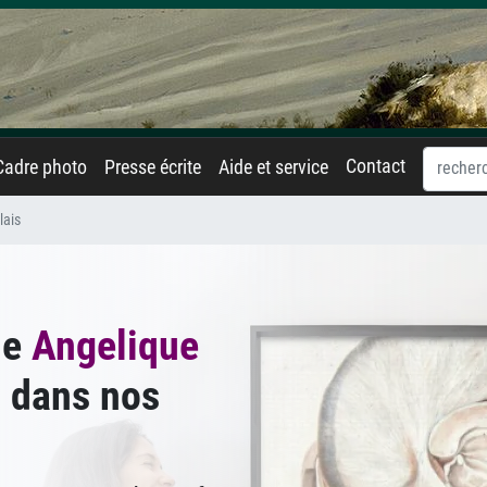
Contact
Cadre photo
Presse écrite
Aide et service
lais
de
Angelique
s
dans nos