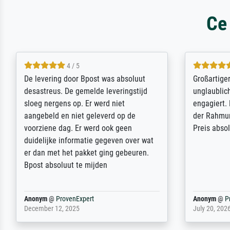
Ce
5 / 5
Sehr gute Qualität des Leinwanddrucks
Für ein Er
und des Rahmens! Unser Bild wurde
Feldpost m
sehr sorgfältig und sicher verpackt, so
Weltkrieg b
dass es unbeschadet bei uns ankam. Es
ausdrucksvo
wird nicht unser letzter Meisterdruck
Ihnen gefu
sein. Vielen Dank!
Fotopapier
am Telefon
stabiler Pa
zufrieden 
weiter. Viel
Reinhold,
@
ProvenExpert
Margot
@
Pr
April 22, 2026
February 20,