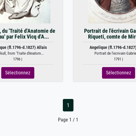
 du 'Traité d'Anatomie de
Portrait de l'écrivain G
u' par Felix Vicq d'A...
Riqueti, comte de Mi
que (fl.1796-d.1827) Allais
Angelique (fl.1796-d.1827)
kull, from 'Traite d'Anatom...
Portrait de l'ecrivain Gabriel
1796 |
1791 |
Sélectionnez
Sélectionnez
1
Page 1 / 1