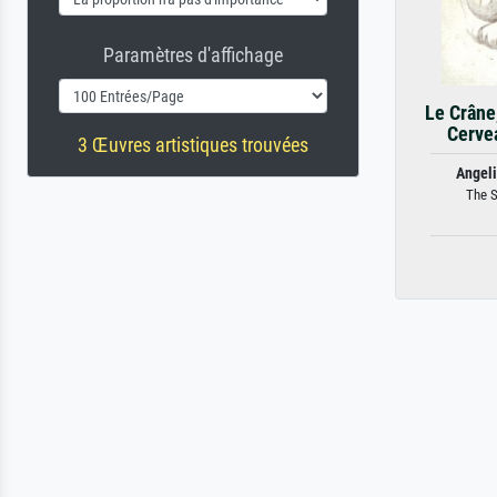
Paramètres d'affichage
Le Crâne,
Cervea
3 Œuvres artistiques trouvées
Angeli
The S