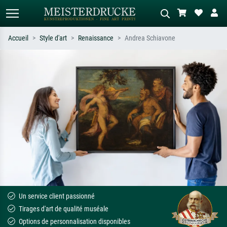
Accueil
Style d'art
Renaissance
Andrea Schiavone
Recherche standard
Recherche d'images IA
Recherchez par artiste, titre ou style –
Décrivez la scène – ex. prairie verte,
ex. Monet, Nuit étoilée,
abstrait avec beaucoup de rouge,
impressionnisme, vague de Hokusai,
tableau sombre, nu debout près d'un
nu.
arbre.
Un service client passionné
Tirages d'art de qualité muséale
Options de personnalisation disponibles