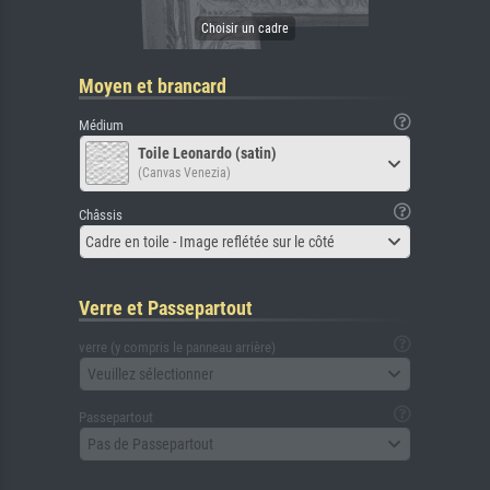
Moyen et brancard
Médium
Toile Leonardo (satin)
(Canvas Venezia)
Châssis
Cadre en toile - Image reflétée sur le côté
Verre et Passepartout
verre (y compris le panneau arrière)
Veuillez sélectionner
Passepartout
Pas de Passepartout