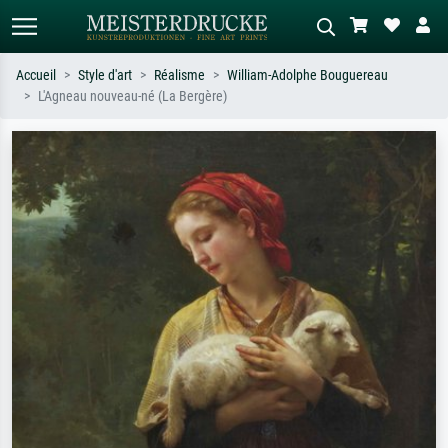
Accueil
Style d'art
Réalisme
William-Adolphe Bouguereau
L'Agneau nouveau-né (La Bergère)
Recherche standard
Recherche d'images IA
Recherchez par artiste, titre ou style –
Décrivez la scène – ex. prairie verte,
ex. Monet, Nuit étoilée,
abstrait avec beaucoup de rouge,
impressionnisme, vague de Hokusai,
tableau sombre, nu debout près d'un
nu.
arbre.