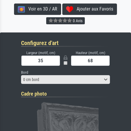
Voir en 3D / AR
Ajouter aux Favoris
0 Avis
Configurez d'art
Largeur (motif, cm)
Hauteur (motif, cm)
Bord
0 cm bord
Cadre photo