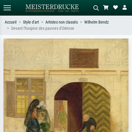
Accueil
Style d'art
Artistes non classés
Wilhelm Bendz
Devant l'hospice des pauvres d'Odense
Recherche standard
Recherche d'images IA
Recherchez par artiste, titre ou style –
Décrivez la scène – ex. prairie verte,
ex. Monet, Nuit étoilée,
abstrait avec beaucoup de rouge,
impressionnisme, vague de Hokusai,
tableau sombre, nu debout près d'un
nu.
arbre.