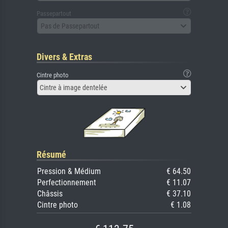
Passepartout
Pas de Passepartout
Divers & Extras
Cintre photo
Cintre à image dentelée
Résumé
Pression & Médium
€ 64.50
Perfectionnement
€ 11.07
Châssis
€ 37.10
Cintre photo
€ 1.08