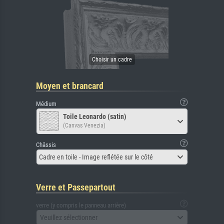
Moyen et brancard
Médium
Toile Leonardo (satin)
(Canvas Venezia)
Châssis
Cadre en toile - Image reflétée sur le côté
Verre et Passepartout
verre (y compris le panneau arrière)
Veuillez sélectionner