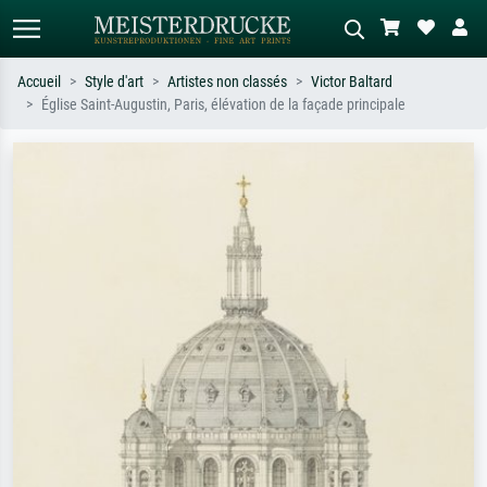
Accueil
Style d'art
Artistes non classés
Victor Baltard
Église Saint-Augustin, Paris, élévation de la façade principale
Recherche standard
Recherche d'images IA
Recherchez par artiste, titre ou style –
Décrivez la scène – ex. prairie verte,
ex. Monet, Nuit étoilée,
abstrait avec beaucoup de rouge,
impressionnisme, vague de Hokusai,
tableau sombre, nu debout près d'un
nu.
arbre.