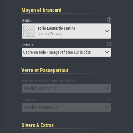
Moyen et brancard
Médium
Toile Leonardo (satin)
(Canvas Venezia)
Châssis
Cadre en toile - Image reflétée sur le côté
Verre et Passepartout
verre (y compris le panneau arrière)
Veuillez sélectionner
Passepartout
Pas de Passepartout
Divers & Extras