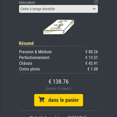
Cintre photo
Cintre à image dentelée
Résumé
Pression & Médium
€ 80.26
Perfectionnement
€ 13.51
Châssis
€ 43.91
Cintre photo
€ 1.08
€ 138.76
(Enthält 17% MwSt.)
dans le panier