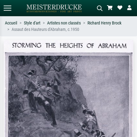
Accueil
Style d'art
Artistes non classés
Richard Henry Brock
Assaut des Hauteurs d'Abraham, c.1950
Recherche standard
Recherche d'images IA
Recherchez par artiste, titre ou style –
Décrivez la scène – ex. prairie verte,
ex. Monet, Nuit étoilée,
abstrait avec beaucoup de rouge,
impressionnisme, vague de Hokusai,
tableau sombre, nu debout près d'un
nu.
arbre.