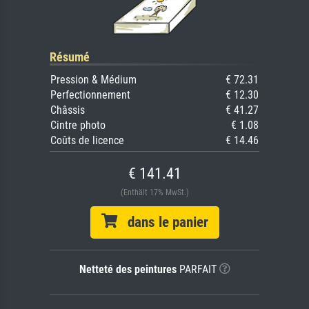
Résumé
Pression & Médium
€ 72.31
Perfectionnement
€ 12.30
Châssis
€ 41.27
Cintre photo
€ 1.08
Coûts de licence
€ 14.46
€ 141.41
(Enthält 17% MwSt.)
dans le panier
Netteté des peintures
PARFAIT