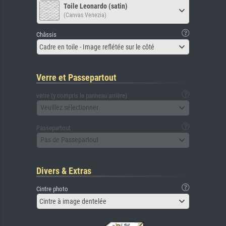
Toile Leonardo (satin)
(Canvas Venezia)
Châssis
Cadre en toile - Image reflétée sur le côté
Verre et Passepartout
verre (y compris le panneau arrière)
Veuillez sélectionner
Passepartout
Pas de Passepartout
Divers & Extras
Cintre photo
Cintre à image dentelée