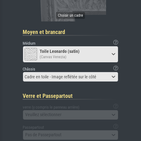
Moyen et brancard
Médium
Toile Leonardo (satin)
(Canvas Venezia)
Châssis
Cadre en toile - Image reflétée sur le côté
Verre et Passepartout
verre (y compris le panneau arrière)
Veuillez sélectionner
Passepartout
Pas de Passepartout