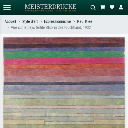
Accueil
Style d'art
Expressionnisme
Paul Klee
Vue sur le pays fertile Blick in das Fruchtland, 1932
Recherche standard
Recherche d'images IA
Recherchez par artiste, titre ou style –
Décrivez la scène – ex. prairie verte,
ex. Monet, Nuit étoilée,
abstrait avec beaucoup de rouge,
impressionnisme, vague de Hokusai,
tableau sombre, nu debout près d'un
nu.
arbre.