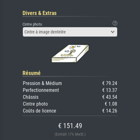
Divers & Extras
Cintre photo
Cintre à image dentelée
Résumé
Pression & Médium
€ 79.24
Perfectionnement
€ 13.37
Châssis
€ 43.54
Cintre photo
€ 1.08
Coûts de licence
€ 14.26
€ 151.49
(Enthält 17% MwSt.)