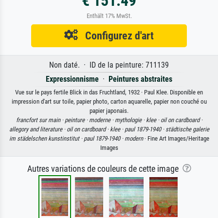
€ 151.49
Enthält 17% MwSt.
Configurez d'art
Non daté. · ID de la peinture: 711139
Expressionnisme
·
Peintures abstraites
Vue sur le pays fertile Blick in das Fruchtland, 1932 · Paul Klee. Disponible en
impression d'art sur toile, papier photo, carton aquarelle, papier non couché ou
papier japonais.
francfort sur main ·
peinture ·
moderne ·
mythologie ·
klee ·
oil on cardboard ·
allegory and literature ·
oil on cardboard ·
klee ·
paul 1879-1940 ·
städtische galerie
im städelschen kunstinstitut ·
paul 1879-1940 ·
modern
· Fine Art Images/Heritage
Images
Autres variations de couleurs de cette image