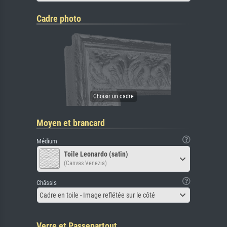
Cadre photo
Moyen et brancard
Médium
Toile Leonardo (satin)
(Canvas Venezia)
Châssis
Cadre en toile - Image reflétée sur le côté
Verre et Passepartout