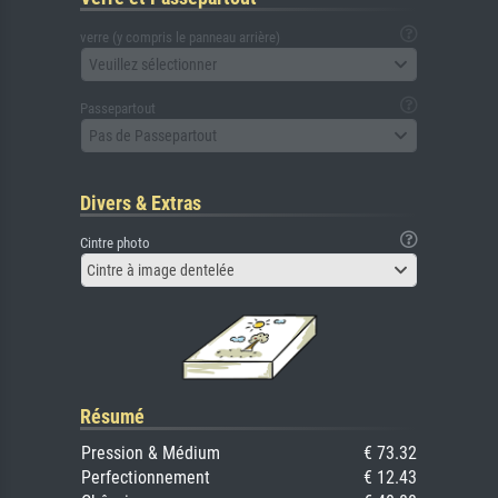
verre (y compris le panneau arrière)
Veuillez sélectionner
Passepartout
Pas de Passepartout
Divers & Extras
Cintre photo
Cintre à image dentelée
Résumé
Pression & Médium
€ 73.32
Perfectionnement
€ 12.43