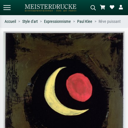
Accueil
Style d'art
Expressionnisme
Paul Klee
Rêve puissant
Recherche standard
Recherche d'images IA
Recherchez par artiste, titre ou style –
Décrivez la scène – ex. prairie verte,
ex. Monet, Nuit étoilée,
abstrait avec beaucoup de rouge,
impressionnisme, vague de Hokusai,
tableau sombre, nu debout près d'un
nu.
arbre.