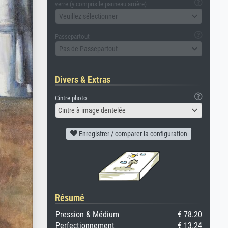
verre (y compris le panneau arrière)
Veuillez sélectionner
Passepartout
Pas de Passepartout
Divers & Extras
Cintre photo
Cintre à image dentelée
Enregistrer / comparer la configuration
Résumé
Pression & Médium
€ 78.20
Perfectionnement
€ 13.24