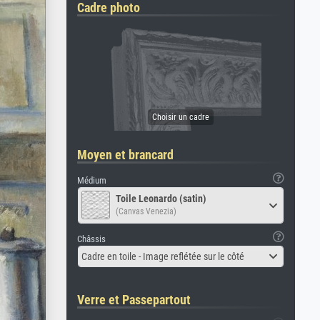
Cadre photo
Moyen et brancard
Médium
Toile Leonardo (satin)
(Canvas Venezia)
Châssis
Cadre en toile - Image reflétée sur le côté
Verre et Passepartout