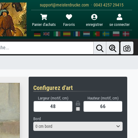
support@meisterdrucke.com · 0043 4257 29415
Panier d'achats
Favoris
enregistrer
se connecter
Configurez d'art
Largeur (motif, cm)
Hauteur (motif, cm)
Bord
0 cm bord