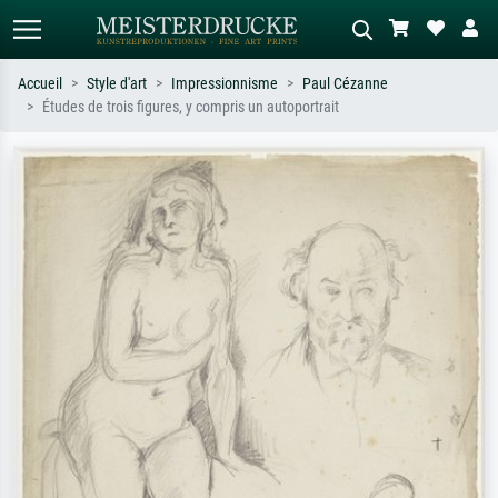
Accueil
Style d'art
Impressionnisme
Paul Cézanne
Études de trois figures, y compris un autoportrait
Recherche standard
Recherche d'images IA
Recherchez par artiste, titre ou style –
Décrivez la scène – ex. prairie verte,
ex. Monet, Nuit étoilée,
abstrait avec beaucoup de rouge,
impressionnisme, vague de Hokusai,
tableau sombre, nu debout près d'un
nu.
arbre.