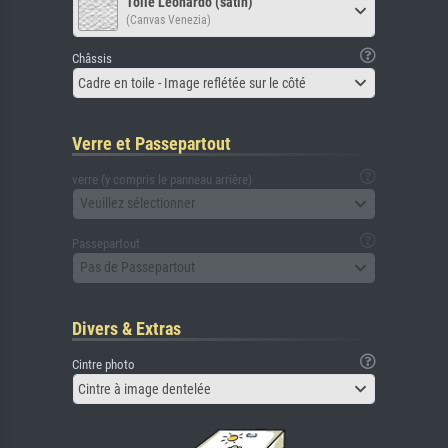
Toile Leonardo (satin)
(Canvas Venezia)
Châssis
Cadre en toile - Image reflétée sur le côté
Verre et Passepartout
verre (y compris le panneau arrière)
Veuillez sélectionner
Passepartout
Pas de Passepartout
Divers & Extras
Cintre photo
Cintre à image dentelée