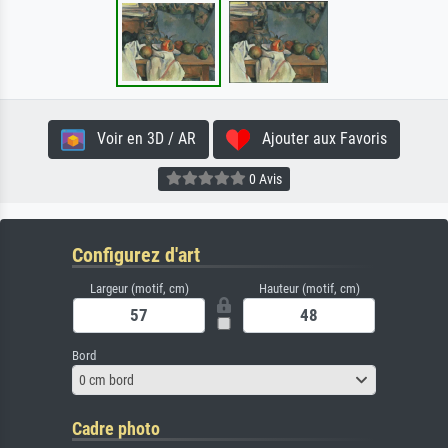
Voir en 3D / AR
Ajouter aux Favoris
0 Avis
Configurez d'art
Largeur (motif, cm)
Hauteur (motif, cm)
Bord
0 cm bord
Cadre photo