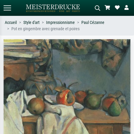
Accueil
Style d'art
Impressionnisme
Paul Cézanne
Pot en gingembre avec grenade et poires
Recherche standard
Recherche d'images IA
Recherchez par artiste, titre ou style –
Décrivez la scène – ex. prairie verte,
ex. Monet, Nuit étoilée,
abstrait avec beaucoup de rouge,
impressionnisme, vague de Hokusai,
tableau sombre, nu debout près d'un
nu.
arbre.