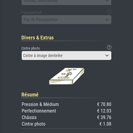
Veuillez sélectionner
Passepartout
Pas de Passepartout
Divers & Extras
Cintre photo
Cintre à image dentelée
Résumé
Pression & Médium
€ 70.80
Perfectionnement
€ 12.03
Châssis
€ 39.76
Cintre photo
€ 1.08