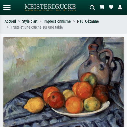
Accueil
Style d'art
Impressionnisme
Paul Cézanne
Fruits et une cruche sur une table
Recherche standard
Recherche d'images IA
Recherchez par artiste, titre ou style –
Décrivez la scène – ex. prairie verte,
ex. Monet, Nuit étoilée,
abstrait avec beaucoup de rouge,
impressionnisme, vague de Hokusai,
tableau sombre, nu debout près d'un
nu.
arbre.