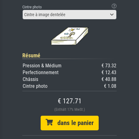
Cintre photo
Cintre à image dentelée
Résumé
Pression & Médium
€ 73.32
Perfectionnement
€ 12.43
Châssis
€ 40.88
Cintre photo
€ 1.08
€ 127.71
(Enthält 17% MwSt.)
dans le panier