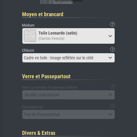
Moyen et brancard
Médium
Toile Leonardo (satin)
(Canvas Venezia)
Châssis
Cadre en toile - Image reflétée sur le côté
Verre et Passepartout
verre (y compris le panneau arrière)
Veuillez sélectionner
Passepartout
Pas de Passepartout
Divers & Extras