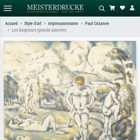
Accueil
Style d'art
Impressionnisme
Paul Cézanne
Les baigneurs (grande planche)
Recherche standard
Recherche d'images IA
Recherchez par artiste, titre ou style –
Décrivez la scène – ex. prairie verte,
ex. Monet, Nuit étoilée,
abstrait avec beaucoup de rouge,
impressionnisme, vague de Hokusai,
tableau sombre, nu debout près d'un
nu.
arbre.