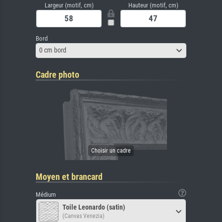
Largeur (motif, cm)
Hauteur (motif, cm)
Bord
0 cm bord
Cadre photo
Moyen et brancard
Médium
Toile Leonardo (satin)
(Canvas Venezia)