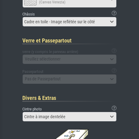
(Canvas Venezia)
Châssis
Cadre en toile - Image reflétée sur le côté
Verre et Passepartout
verre (y compris le panneau arrière)
Veuillez sélectionner
Passepartout
Pas de Passepartout
Divers & Extras
Cintre photo
Cintre à image dentelée