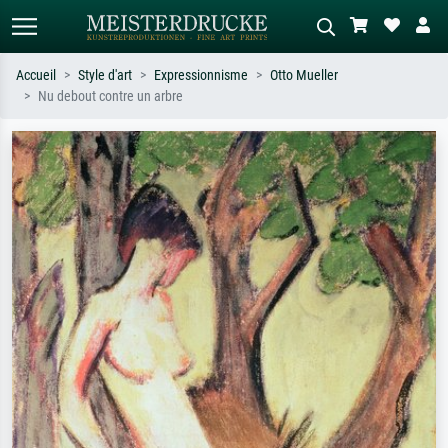
Accueil
Style d'art
Expressionnisme
Otto Mueller
Nu debout contre un arbre
Recherche standard
Recherche d'images IA
Recherchez par artiste, titre ou style –
Décrivez la scène – ex. prairie verte,
ex. Monet, Nuit étoilée,
abstrait avec beaucoup de rouge,
impressionnisme, vague de Hokusai,
tableau sombre, nu debout près d'un
nu.
arbre.