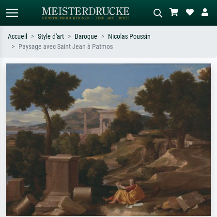
Accueil
Style d'art
Baroque
Nicolas Poussin
Paysage avec Saint Jean à Patmos
Recherche standard
Recherche d'images IA
Recherchez par artiste, titre ou style –
Décrivez la scène – ex. prairie verte,
ex. Monet, Nuit étoilée,
abstrait avec beaucoup de rouge,
impressionnisme, vague de Hokusai,
tableau sombre, nu debout près d'un
nu.
arbre.