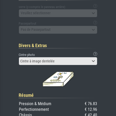
verre (y compris le panneau arrière)
Veuillez sélectionner
Passepartout
Pas de Passepartout
Divers & Extras
Cintre photo
Cintre à image dentelée
Résumé
Pression & Médium
€ 76.83
Perfectionnement
€ 12.96
Châssis
€ 42.40