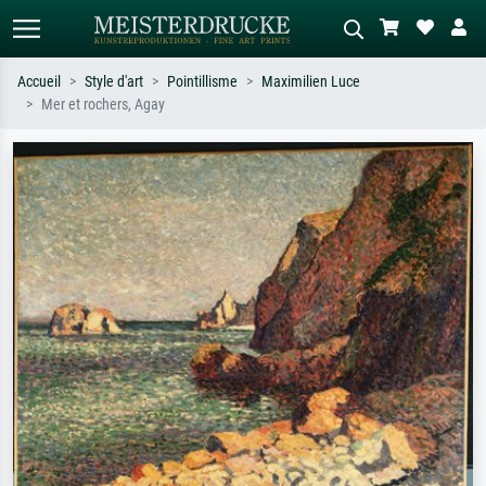
Accueil
Style d'art
Pointillisme
Maximilien Luce
Mer et rochers, Agay
Recherche standard
Recherche d'images IA
Recherchez par artiste, titre ou style –
Décrivez la scène – ex. prairie verte,
ex. Monet, Nuit étoilée,
abstrait avec beaucoup de rouge,
impressionnisme, vague de Hokusai,
tableau sombre, nu debout près d'un
nu.
arbre.