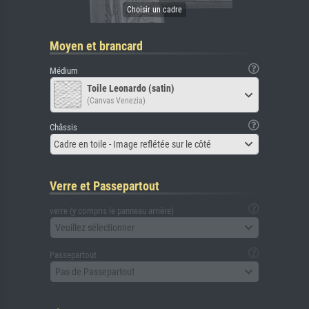
Moyen et brancard
Médium
Toile Leonardo (satin)
(Canvas Venezia)
Châssis
Cadre en toile - Image reflétée sur le côté
Verre et Passepartout
verre (y compris le panneau arrière)
Veuillez sélectionner
Passepartout
Pas de Passepartout